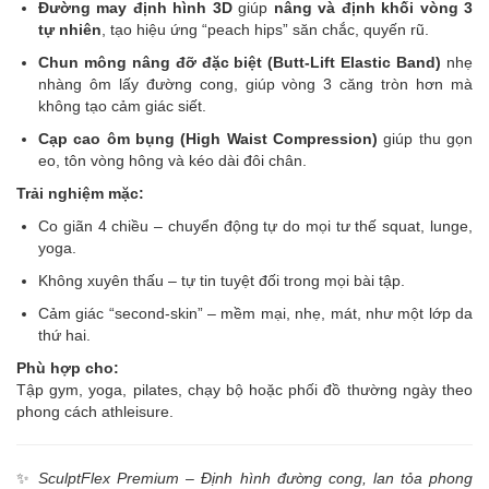
Đường may định hình 3D
giúp
nâng và định khối vòng 3
tự nhiên
, tạo hiệu ứng “peach hips” săn chắc, quyến rũ.
Chun mông nâng đỡ đặc biệt (Butt-Lift Elastic Band)
nhẹ
nhàng ôm lấy đường cong, giúp vòng 3 căng tròn hơn mà
không tạo cảm giác siết.
Cạp cao ôm bụng (High Waist Compression)
giúp thu gọn
eo, tôn vòng hông và kéo dài đôi chân.
Trải nghiệm mặc:
Co giãn 4 chiều – chuyển động tự do mọi tư thế squat, lunge,
yoga.
Không xuyên thấu – tự tin tuyệt đối trong mọi bài tập.
Cảm giác “second-skin” – mềm mại, nhẹ, mát, như một lớp da
thứ hai.
Phù hợp cho:
Tập gym, yoga, pilates, chạy bộ hoặc phối đồ thường ngày theo
phong cách athleisure.
✨
SculptFlex Premium – Định hình đường cong, lan tỏa phong