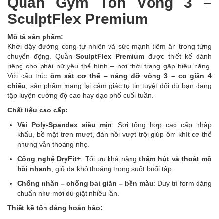
Quần Gym Tôn Vòng 3 –
SculptFlex Premium
Mô tả sản phẩm:
Khơi dậy đường cong tự nhiên và sức mạnh tiềm ẩn trong từng
chuyển động. Quần
SculptFlex Premium
được thiết kế dành
riêng cho phái nữ yêu thể hình – nơi thời trang gặp hiệu năng.
Với cấu trúc
ôm sát cơ thể – nâng đỡ vòng 3 – co giãn 4
chiều
, sản phẩm mang lại cảm giác tự tin tuyệt đối dù bạn đang
tập luyện cường độ cao hay dạo phố cuối tuần.
Chất liệu cao cấp:
Vải Poly-Spandex siêu mịn
: Sợi tổng hợp cao cấp nhập
khẩu, bề mặt trơn mượt, đàn hồi vượt trội giúp ôm khít cơ thể
nhưng vẫn thoáng nhẹ.
Công nghệ DryFit+
: Tối ưu khả năng
thấm hút và thoát mồ
hôi nhanh
, giữ da khô thoáng trong suốt buổi tập.
Chống nhăn – chống bai giãn – bền màu
: Duy trì form dáng
chuẩn như mới dù giặt nhiều lần.
Thiết kế tôn dáng hoàn hảo: