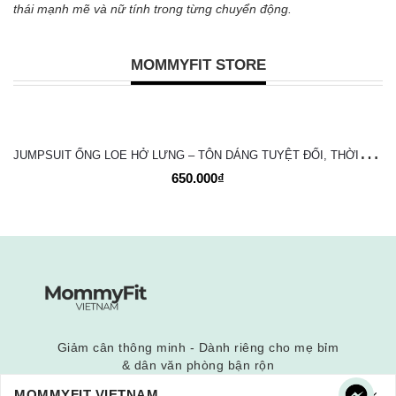
thái mạnh mẽ và nữ tính trong từng chuyển động.
MOMMYFIT STORE
J
UMPSUIT ỐNG LOE HỞ LƯNG – TÔN DÁNG TUYỆT ĐỐI, THỜI TRANG VÀ NĂNG ĐỘNG
650.000₫
Giảm cân thông minh - Dành riêng cho mẹ bỉm
& dân văn phòng bận rộn
MOMMYFIT VIETNAM