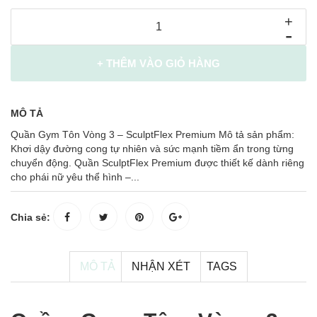
+
-
+ THÊM VÀO GIỎ HÀNG
MÔ TẢ
Quần Gym Tôn Vòng 3 – SculptFlex Premium Mô tả sản phẩm:
Khơi dậy đường cong tự nhiên và sức mạnh tiềm ẩn trong từng
chuyển động. Quần SculptFlex Premium được thiết kế dành riêng
cho phái nữ yêu thể hình –...
Chia sẻ:
MÔ TẢ
NHẬN XÉT
TAGS